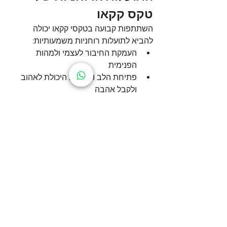
טקס קקאו
השתתפות קבועה בטקסי קקאו יכולה 
להביא לתועלות רוחניות משמעותיות:
העמקת החיבור לעצמי ולמהות 
הפנימית
פתיחת הלב והגברת היכולת לאהוב 
ולקבל אהבה
שחרור חסימות רגשיות ואנרגטיות
הגברת האינטואיציה והחיבור לחוכמה 
הפנימית
העצמת היצירתיות וזרימת האנרגיה
חיבור עמוק יותר לטבע ולאנרגיות 
הקוסמיות
טיהור הגוף, הנפש והרוח
רבים מדווחים על שינויים עמוקים בחייהם 
בעקבות השתתפות בטקסי קקאו - החל 
משיפור במערכות יחסים ועד למציאת ייעוד 
ומשמעות בחיים.