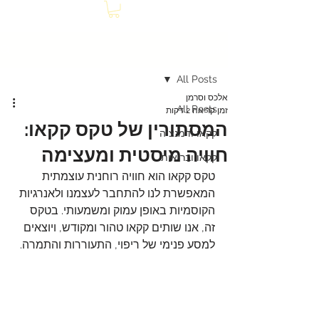
פוסט
All Posts
אלכס וסרמן
All Posts
זמן קריאה 2 דקות
המסתורין של טקס קקאו:
קקאו ודמנציה
חוויה מיסטית ומעצימה
קקאו ובריאות
טקס קקאו הוא חוויה רוחנית עוצמתית 
המאפשרת לנו להתחבר לעצמנו ולאנרגיות 
הקוסמיות באופן עמוק ומשמעותי. בטקס 
זה, אנו שותים קקאו טהור ומקודש, ויוצאים 
למסע פנימי של ריפוי, התעוררות והתמרה.