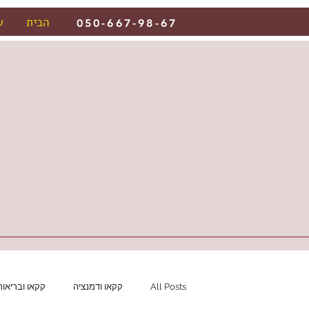
הבית
ש
050-667-98-67
All Posts
קקאו ודמנציה
קקאו ובריאות