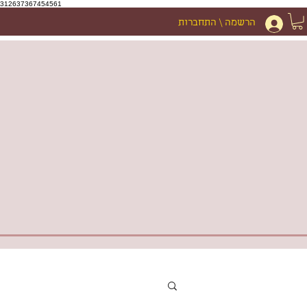
312637367454561
הרשמה \ התחברות