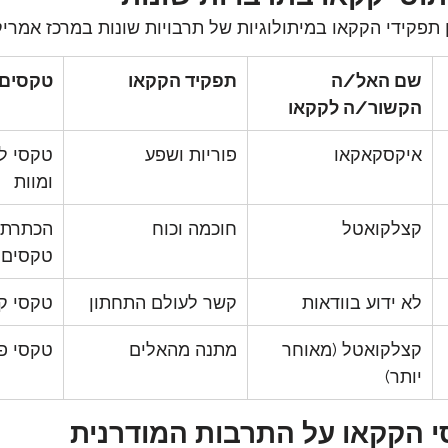
תפקידי הקקאו במיתולוגיות של תרבויות שונות במרכז אמריק
שם האל/ה 
תפקיד הקקאו
טקסים 
הקשור/ה לקקאו
איקסקאקאו
פוריות ושפע
טקסי לי
ומוות
קצלקואטל
חוכמה וכוח
הכתרת 
טקסים 
לא ידוע בוודאות
קשר לעולם התחתון
טקסי ק
קצלקואטל (מאוחר 
מתנה מהאלים
טקסי פו
יותר)
 הקקאו על התרבות המודרנית