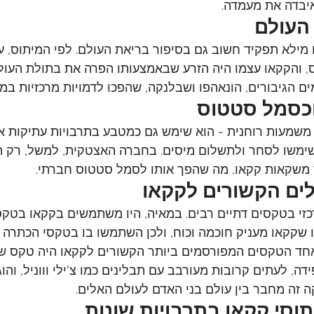
יבדה את מעמדה.
העולם
מילא תפקיד חשוב גם בסיפור בריאת העולם. לפי המיתוס, ע
 והקקאו עצמו היה הזרע שבאמצעותו הפרה את בתולת העולם
ים הגיבורים, הונאהפו ושבלנקה, שהפכו לדמויות מרכזיות במי
כסמל סטטוס
משמעות רוחנית - הוא שימש גם כמטבע בתרבויות עתיקות אלו
 שימשו לסחר ולתשלום מיסים. בחברה האצטקית, למשל, רק ה
 משקאות קקאו, מה שהפך אותו לסמל סטטוס חברתי.
לים הקשורים לקקאו
י בטקסים דתיים רבים. במאיה, היו משתמשים בקקאו בטקסי 
ו שקקאו מעניק חוכמה וכוח, ולכן השתמשו בו בטקסי הכתרה 
חד הטקסים המפורסמים ביותר הקשורים לקקאו היה טקס שת
ה, לעתים קרובות מעורבב עם תבלינים כמו צ'ילי וווניל, והו
ה זה מחבר בין עולם בני האדם לעולם האלים.
תוסי קקאו בתרבויות שונות