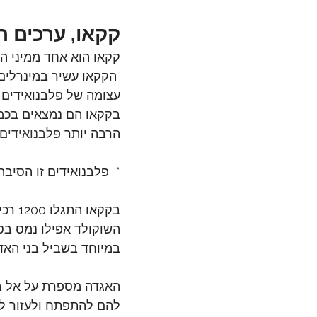
קקאו, ערכים ת
קקאו הוא אחד ממיני המ
 הקקאו עשיר במינרלים 
עצומה של פלבנואידים (
בקקאו הם נמצאים בכמות
הרבה יותר 
פלבנואידים 
*  פלבנואידים זו הסיב
בקקאו התגלו 1200 רכיבים אשר יש להם אתרי קליטה בגוף האנושי (לעומת כ 180 בקנביס רפואי).
במיוחד בשביל בני האדם
האגדה מספרת על אל בש
להם להתפתח ולעזור לה