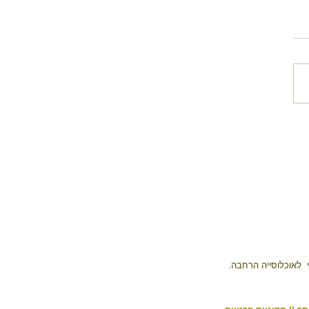
וריה העתיקה של
 : משקה האלים
י
לאוכלוסייה
הרחבה.