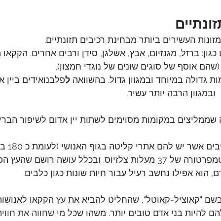
זונתיים
זונות העשירים ביותר מבחינת רכיבים תזונתיים.
כגון: ברזל, מגנזיום, אבץ, אשלגן, סידן ורבים אחרים. הקקאו 
שהם אוסף של סוגים שונים של נוגדי חמצון). 
 גדולה במיוחד ובמגוון גדול. בהשוואה 
ל
פלבנואידים ביין א
 ובמגוון הרבה יותר עשיר.
ה שממליצים במקומות מסוימים לשתות יין אדום לשיפור הבריא
השוקולד אפילו נמס בטמפרטורה של 37 מעלות צלזיוס. ובכלל עושה רושם
, הוא אפילו נחשב רעיל עבור חיות שונות כגון כלבים.
ם "קאוציל-קאוטל", שהחליט להביא את עץ הקקאו לאנושות 
ם להיות בני אדם טובים יותר. משהו ש
כל מי שחווה את חווית