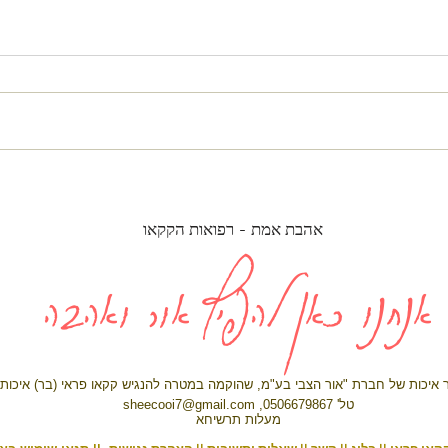
טקסי קקאו: מסורת אינדיאנית
ההיסט
שמחזירה אותנו לאחדות
הקקאו
אהבת אמת - רפואות הקקאו
אנחנו כאן להפיץ אור ואהבה
צר איכות של חברת "אור הצבי בע"מ, שהוקמה במטרה
להנגיש
קקאו פראי (בר) איכות
טל' 0506679867,
sheecooi7@gmail.com
מעלות תרשיחא