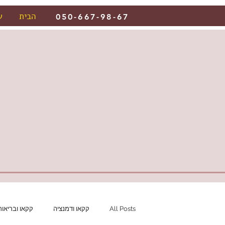
הבית
ש
050-667-98-67
All Posts
קקאו ודמנציה
קקאו ובריאות