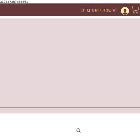
312637367454561
הרשמה \ התחברות