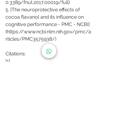
0.3389/fnut.2017.00019/full)
5. [The neuroprotective effects of 
cocoa flavanol and its influence on 
cognitive performance - PMC - NCBI]
(https://www.ncbi.nlm.nih.gov/pmc/a
rticles/PMC3575938/)
Citations:
[1] 
https://www.ncbi.nlm.nih.gov/pmc/ar
ticles/PMC9311747/
[2] 
https://www.healthline.com/nutrition/
cocoa-powder-nutrition-benefits
[3] 
https://pubmed.ncbi.nlm.nih.gov/265
61075/
[4] 
https://pubmed.ncbi.nlm.nih.gov/2410