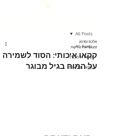
פוסט
All Posts
אלכס וסרמן
All Posts
זמן קריאה 2 דקות
קקאו איכותי: הסוד לשמירה
קקאו ודמנציה
על המוח בגיל מבוגר
קקאו ובריאות