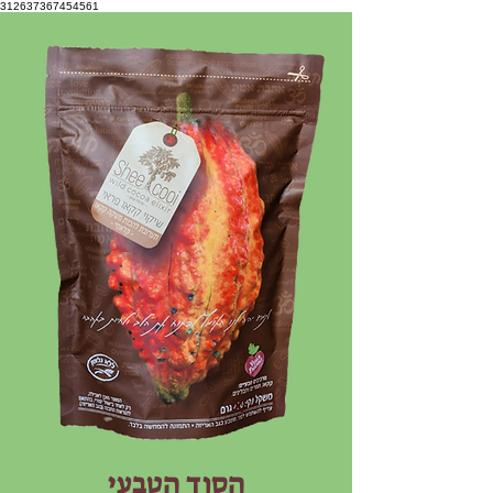
312637367454561
הסוד הטבעי