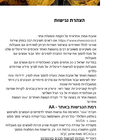
הצהרת נגישות
אהבת אמת, אחראית על הקמת והפעלת אתר :
https://www.sheecooi.co.il
. אנו רואים חשיבות רבה במתן שירות
שוויוני לכלל האזרחים ובשיפור השירות הניתן לאזרחים עם מוגבלות.
אנו משקיעים משאבים רבים בהנגשת האתר והנכסים הדיגיטליים שלנו
על מנת להפוך את שירותי החברה לזמינים יותר עבור אנשים עם
מוגבלות.
במדינת ישראל כ-20 אחוזים מקרב האוכלוסייה הינם אנשים עם
מוגבלות הזקוקים לנגישות דיגיטלית, על מנת לצרוך מידע ושירותים
כללים.
הנגשת האתר של אהבת אמת, נועדה להפוך אותו לזמין, ידידותי ונוח
יותר לשימוש עבור אוכלוסיות עם צרכים מיוחדים, הנובעים בין היתר
ממוגבלויות מוטוריות שונות,
לקויות קוגניטיביות, קוצר רואי, עיוורון או עיוורון צבעים, לקויות שמיעה
וכן אוכלוסייה הנמנית על בני הגיל השלישי.
הנגשת אתר זה בוצעה על ידי חברת הנגשת האתרים "Vee הנגשת
אתרים".
רמת הנגישות באתר - AA
חברת "Vee", התאימה את נגישות האתר לדפדפנים הנפוצים ולשימוש
בטלפון הסלולרי ככל הניתן, והשתמשה בבדיקותיה בקוראי מסך מסוג
Jaws ו- NVDA.
מקפידה על עמידה בדרישות תקנות שוויון זכויות לאנשים עם מוגבלות
5568 התשע"ג 2013 ברמת AA. וכן, מיישמת את המלצות מסמך
WCAG2.2 מאת ארגון W3C.
בעברית:
הנחיות
לנגישות
תכנים
באינטרנט