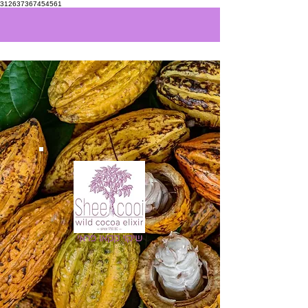
312637367454561
שיקוי קקאו פראי