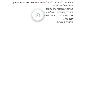
דילוג ישיר לתוכן - דילוג על התפריט הראשי ישירות אל התוכן.
התאמה לניווט מקלדת.
הגדלה / הקטנה של טקסט.
ריווח בין אותיות / מילים / שורות.
ניגודיות וצבע - גבוהה, הפוכה, שחור לבן.
גופן קריא.
הדגשת קישורים.
מדריך קריאה.
שינוי אייקון סמן עכבר.
תיאור לתמונות.
החרגות
חשוב לציין, כי למרות מאמצינו להנגיש את כלל הדפים והאלמנטים
באתר, ייתכן שיתגלו חלקים או יכולות שלא הונגשו כראוי או שטרם
הונגשו.
אנו פועלים לשפר את נגישות האתר שלנו כל העת, כחלק ממחויבותנו
לאפשר לכלל האוכלוסייה להשתמש בו, כולל אנשים עם מוגבלות.
יצירת קשר בנושא נגישות
במידה ונתקלתם בבעיה בנושא נגישות באתר,
נשמח לקבל הערות ובקשות באמצעות פנייה לרכז
הנגישות שלנו:
על מנת שנוכל לטפל בבעיה בדרך הטובה ביותר, אנו ממליצים מאוד
לצרף פרטים מלאים ככל שניתן:
תיאור הבעיה.
מהי הפעולה שניסיתם לבצע.
קישור לדף שבו גלשתם.
סוג הדפדפן וגרסתו.
מערכת הפעלה.
סוג הטכנולוגיה המסייעת (במידה והשתמשתם).