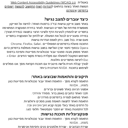
באנגלית:
Web Content Accessibility Guidelines (WCAG) 2.0
הנגשת האתר בוצעה בהתאם ל
הנחיות
רשות
התקשוב
להנגשת
יישומים
בדפדפני
אינטרנט
.
כיצד עוברים למצב נגיש?
באתר מוצב אייקון נגישות (בד"כ בדפנות האתר). לחיצה על האייקון
מאפשרת פתיחת של תפריט הנגישות. לאחר בחירת הפונקציה המתאימה
בתפריט יש להמתין לטעינת הדף ולשינוי הרצוי בתצוגה (במידת הצורך).
במידה ומעוניינים לבטל את הפעולה, יש ללחוץ על הפונקציה בתפריט
פעם שניה. בכל מצב, ניתן לאפס הגדרות נגישות.
התוכנה פועלת בדפדפנים הפופולריים: Chrome, Firefox, Safari,
Opera בכפוף (תנאי יצרן) הגלישה במצב נגישות מומלצת בדפדפן כרום.
האתר מספק מבנה סמנטי עבור טכנולוגיות מסייעות ותמיכה בדפוס
השימוש המקובל להפעלה עם מקלדת בעזרת מקשי החיצים, Enter ו-
Esc ליציאה מתפריטים וחלונות.
לצורך קבלת חווית גלישה מיטבית עם תוכנת הקראת מסך, אנו ממליצים
לשימוש בתוכנת NVDA העדכנית ביותר.
תיקונים והתאמות שבוצעו באתר:
התאמה לקורא מסך - התאמת האתר עבור טכנולוגיות מסייעות כגון
NVDA , JAWS
אמצעי הניווט באתר פשוטים וברורים.
תכני האתר כתובים באופן ברור, מסודר והיררכי.
האתר מותאם לצפייה בדפדפנים מודרניים.
התאמת האתר לתצוגה תואמת מגוון מסכים ורזולוציות.
כל הדפים באתר בעלי מבנה קבוע (1H/2H/3H וכו').
לכל התמונות באתר יש הסבר טקסטואלי חלופי (alt).
פונקציונליות תוכנת נגישות:
התאמה לקורא מסך - התאמת האתר עבור טכנולוגיות מסייעות כגון
NVDA , JAWS
עצירת הבהובים - עצירת אלמנטים נעים וחסימת אנימציות