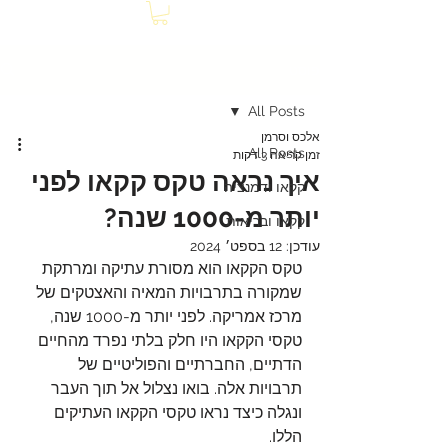
פוסט
All Posts
אלכס וסרמן
All Posts
זמן קריאה 3 דקות
איך נראה טקס קקאו לפני
קקאו ודמנציה
יותר מ-1000 שנה?
קקאו ובריאות
עודכן:
12 בספט׳ 2024
טקס הקקאו הוא מסורת עתיקה ומרתקת 
שמקורה בתרבויות המאיה והאצטקים של 
מרכז אמריקה. לפני יותר מ-1000 שנה, 
טקסי הקקאו היו חלק בלתי נפרד מהחיים 
הדתיים, החברתיים והפוליטיים של 
תרבויות אלה. בואו נצלול אל תוך העבר 
ונגלה כיצד נראו טקסי הקקאו העתיקים 
הללו.