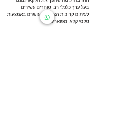
התרבויות, מה שהפך את הקקאו למוצר 
בעל ערך כלכלי רב. סוחרים עשירים 
לעיתים קרובות הציגו את עושרם באמצעות 
טקסי קקאו מפוארים
.
השפעה חברתית
טקסי הקקאו שיקפו ואף חיזקו את המבנה 
החברתי. ביכולת להשתתף בטקסים אלה 
ולצרוך קקאו באופן קבוע היה סמל למעמד 
גבוה
.
השפעה דתית
הקקאו היה מרכיב חשוב בפולחן הדתי. הוא 
שימש כמנחה לאלים ונחשב לחומר בעל 
כוחות רוחניים. בטקסים דתיים רבים, 
שתיית קקאו הייתה חלק בלתי נפרד 
מהפולחן
.
השפעה רפואית
המאיה והאצטקים האמינו בכוחות 
הרפואיים של הקקאו. הוא שימש לטיפול 